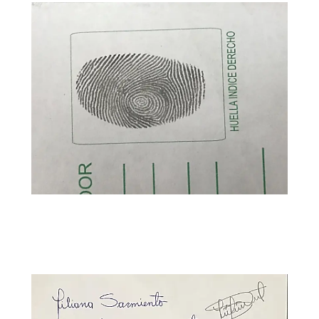
03
Verificación de u003cstrongu003eautenticidad
de firmasu003c/strongu003e