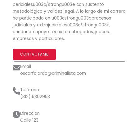
pericialesu003c/strongu003e con sustento
metodológico y validez legal. A lo largo de mi carrera
he participado en u003cstrongu003eprocesos
judiciales y extrajudicialesu003c/strongu003e,
brindando apoyo técnico a abogados, jueces,
empresas y particulares.
CONTACTAME
Email
oscarfajardo@criminalista.com
Teléfono
(312) 5302953
Direccion
Calle 123