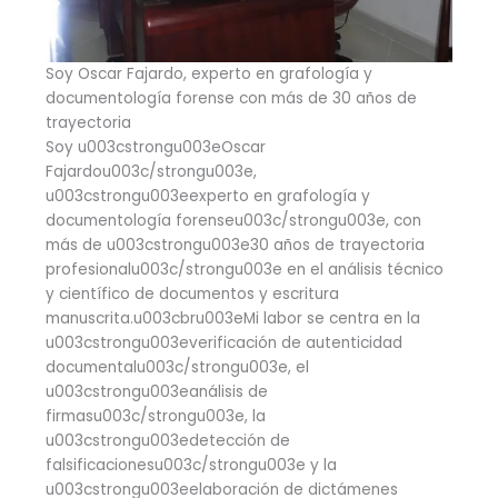
Soy Oscar Fajardo, experto en grafología y
documentología forense con más de 30 años de
trayectoria
Soy u003cstrongu003eOscar
Fajardou003c/strongu003e,
u003cstrongu003eexperto en grafología y
documentología forenseu003c/strongu003e, con
más de u003cstrongu003e30 años de trayectoria
profesionalu003c/strongu003e en el análisis técnico
y científico de documentos y escritura
manuscrita.u003cbru003eMi labor se centra en la
u003cstrongu003everificación de autenticidad
documentalu003c/strongu003e, el
u003cstrongu003eanálisis de
firmasu003c/strongu003e, la
u003cstrongu003edetección de
falsificacionesu003c/strongu003e y la
u003cstrongu003eelaboración de dictámenes