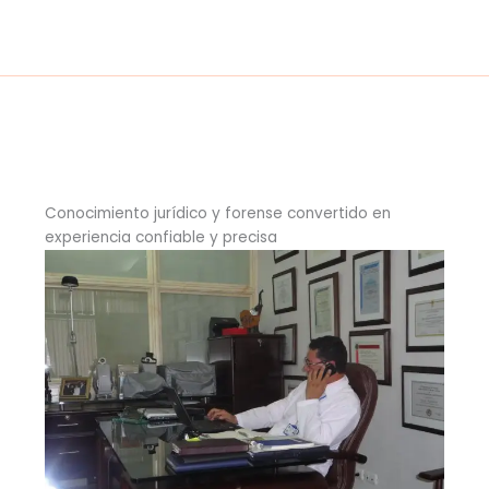
Ir
al
Oscar Fajardo Guzmán
contenido
Conocimiento jurídico y forense convertido en
experiencia confiable y precisa