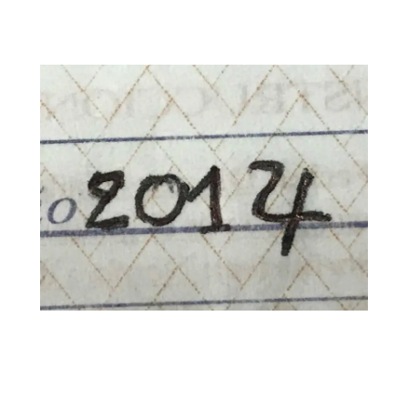
Detección de
u003cstrongu003efalsificacionesu003c/strongu003
e
02
Análisis de Huellas Dactilares